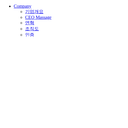
Company
기업개요
CEO Massage
연혁
조직도
인증
CI
오시는 길
Solution
아노다이징
컬러코드
설비/계측기
Portfolio
백색/흑색
유색
투톤
크로메이트
Contact
공지사항
견적문의
간편견적
쇼핑몰