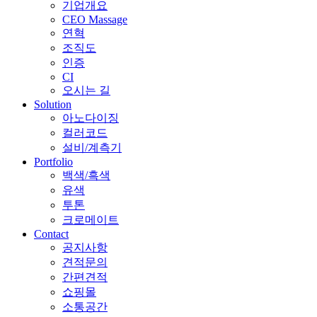
기업개요
CEO Massage
연혁
조직도
인증
CI
오시는 길
Solution
아노다이징
컬러코드
설비/계측기
Portfolio
백색/흑색
유색
투톤
크로메이트
Contact
공지사항
견적문의
간편견적
쇼핑몰
소통공간