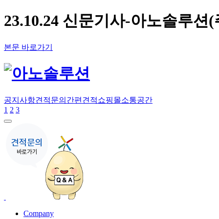
23.10.24 신문기사-아노솔루션(
본문 바로가기
공지사항
견적문의
간편견적
쇼핑몰
소통공간
1
2
3
Company